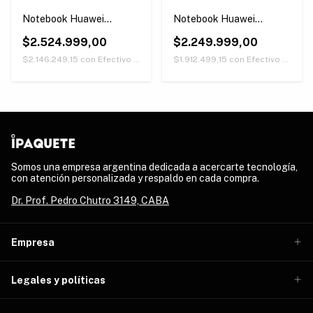
Notebook Huawei
Notebook Huawei
Matebook D16 Core I5
Matebook D14 Core I5
16gb Ram 512gb Ssd 16''
$2.524.999,00
8gb Ram 512gb Ssd 14''
$2.249.999,00
$2.146.249,15
con
Efectivo (Únicamente retirando en nuestras sucursales)
$1.912.499,15
con
Efectivo (Únicamente retirando en nuestras sucursales)
Somos una empresa argentina dedicada a acercarte tecnología,
con atención personalizada y respaldo en cada compra.
Dr. Prof. Pedro Chutro 3149, CABA
Empresa
Legales y políticas