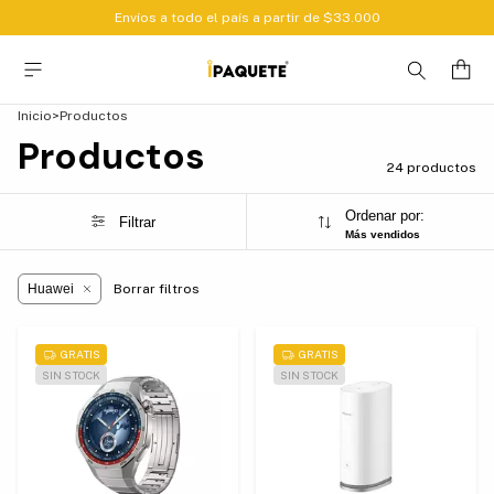
Envíos a todo el país a partir de $33.000
Inicio
>
Productos
Productos
24 productos
Ordenar por:
Filtrar
Más vendidos
Huawei
Borrar filtros
GRATIS
GRATIS
SIN STOCK
SIN STOCK