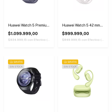
Huawei Watch 5 Premium
Huawei Watch 5 42 mm
Version 46 mm Morado
Blanco
$1.099.999,00
$999.999,00
$934.999,15
con
Efectivo (Únicamente retirando en nuestras sucursales)
$849.999,15
con
Efectivo (Únicamente retirando en nuestras sucursales)
GRATIS
GRATIS
SIN STOCK
SIN STOCK