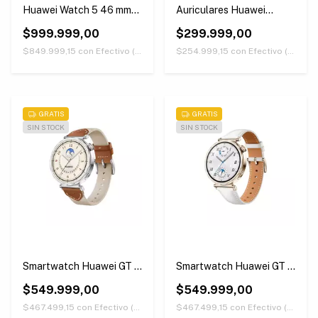
Huawei Watch 5 46 mm
Auriculares Huawei
Negro
Freearc Openfit Verdes
$999.999,00
$299.999,00
$849.999,15
con
Efectivo (Únicamente retirando en nuestras sucursales)
$254.999,15
con
Efectivo (Únicamente retirando en nuestras sucursales)
GRATIS
GRATIS
SIN STOCK
SIN STOCK
Smartwatch Huawei GT 5
Smartwatch Huawei GT 5
41mm Color Marron
41mm Color Blanco
$549.999,00
$549.999,00
$467.499,15
con
Efectivo (Únicamente retirando en nuestras sucursales)
$467.499,15
con
Efectivo (Únicamente retirando en nuestras sucursales)