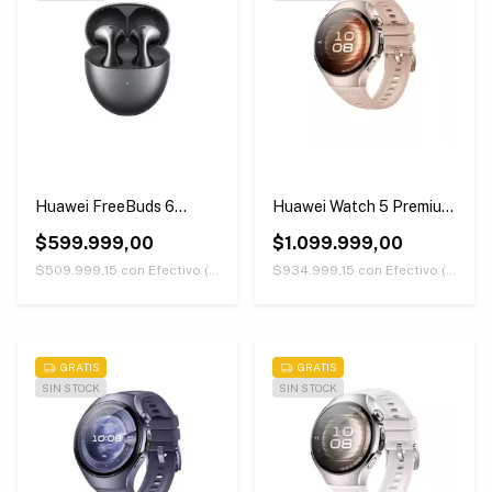
Huawei FreeBuds 6
Huawei Watch 5 Premium
Negros
Version 42 mm Beige
$599.999,00
$1.099.999,00
$509.999,15
con
Efectivo (Únicamente retirando en nuestras sucursales)
$934.999,15
con
Efectivo (Únicamente retirando en nuestras sucursales)
GRATIS
GRATIS
SIN STOCK
SIN STOCK