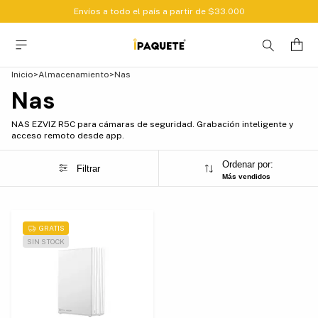
Envíos a todo el país a partir de $33.000
Inicio
>
Almacenamiento
>
Nas
Nas
NAS EZVIZ R5C para cámaras de seguridad. Grabación inteligente y
acceso remoto desde app.
Ordenar por:
Filtrar
Más vendidos
GRATIS
SIN STOCK